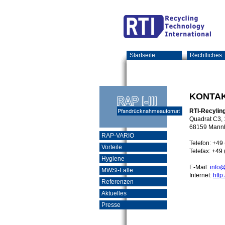
Startseite
Rechtliches
KONTAK
RTI-Recylin
Quadrat C3, 
68159 Mann
RAP-VARIO
Telefon: +49
Vorteile
Telefax: +49
Hygiene
E-Mail:
info@
MWSt-Falle
Internet:
http
Referenzen
Aktuelles
Presse