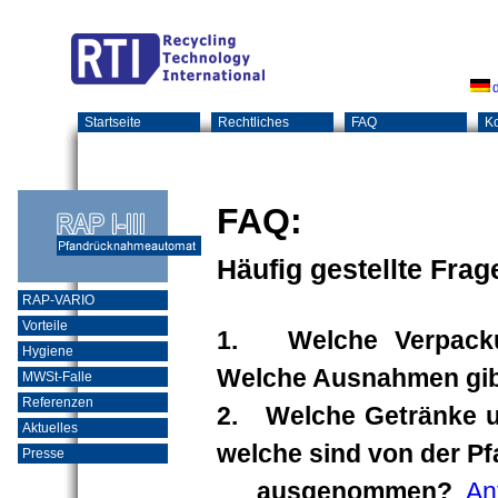
d
Startseite
Rechtliches
FAQ
Ko
FAQ:
Häufig gestellte Frag
RAP-VARIO
Vorteile
1. Welche Verpackun
Hygiene
Welche Ausnahmen gib
MWSt-Falle
Referenzen
2. Welche Getränke un
Aktuelles
welche sind von der Pf
Presse
ausgenommen?
An